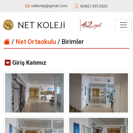
netkoleji@gmail.com
0(462) 335 2626
NET KOLEJİ
/
Net Ortaokulu
/ Birimler
Giriş Katımız