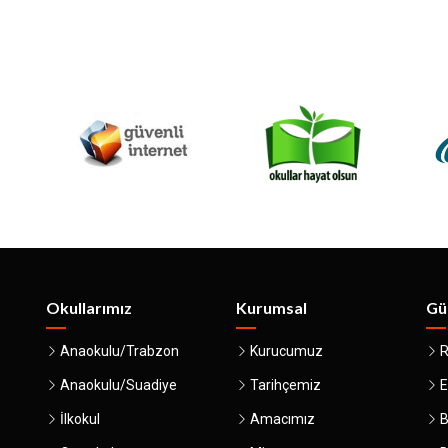
Okullarımız
Kurumsal
Gü
Anaokulu/Trabzon
Kurucumuz
R
Anaokulu/Suadiye
Tarihçemiz
E
İlkokul
Amacımız
B