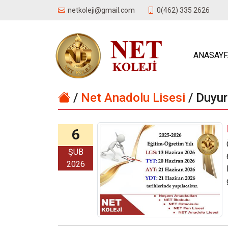
0(462) 335 2626
netkoleji@gmail.com
ANASAYF
/
Net Anadolu Lisesi
/ Duyur
6
ŞUB
2026