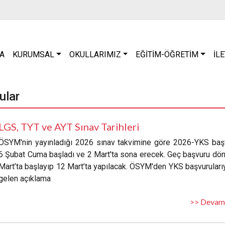
A
KURUMSAL
OKULLARIMIZ
EĞİTİM-ÖĞRETİM
İL
ular
LGS, TYT ve AYT Sınav Tarihleri
ÖSYM'nin yayınladığı 2026 sınav takvimine göre 2026-YKS başv
6 Şubat Cuma başladı ve 2 Mart'ta sona erecek. Geç başvuru dö
Mart’ta başlayıp 12 Mart’ta yapılacak. ÖSYM'den YKS başvurularıyl
gelen açıklama
>> Devam