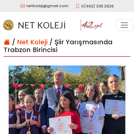
netkoleji@gmail.com
0(462) 335 2626
NET KOLEJİ
/
Net Koleji
/ Şiir Yarışmasında
Trabzon Birincisi